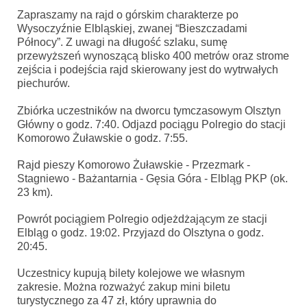
Zapraszamy na rajd o górskim charakterze po
Wysoczyźnie Elbląskiej, zwanej “Bieszczadami
Północy”. Z uwagi na długość szlaku, sumę
przewyższeń wynoszącą blisko 400 metrów oraz strome
zejścia i podejścia rajd skierowany jest do wytrwałych
piechurów.
Zbiórka uczestników na dworcu tymczasowym Olsztyn
Główny o godz. 7:40. Odjazd pociągu Polregio do stacji
Komorowo Żuławskie o godz. 7:55.
Rajd pieszy Komorowo Żuławskie - Przezmark -
Stagniewo - Bażantarnia - Gęsia Góra - Elbląg PKP (ok.
23 km).
Powrót pociągiem Polregio odjeżdżającym ze stacji
Elbląg o godz. 19:02. Przyjazd do Olsztyna o godz.
20:45.
Uczestnicy kupują bilety kolejowe we własnym
zakresie. Można rozważyć zakup mini biletu
turystycznego za 47 zł, który uprawnia do