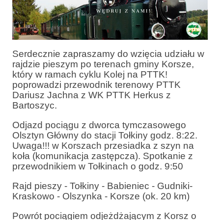
Serdecznie zapraszamy do wzięcia udziału w
rajdzie pieszym po terenach gminy Korsze,
który w ramach cyklu Kolej na PTTK!
poprowadzi przewodnik terenowy PTTK
Dariusz Jachna z WK PTTK Herkus z
Bartoszyc.
Odjazd pociągu z dworca tymczasowego
Olsztyn Główny do stacji Tołkiny godz. 8:22.
Uwaga!!! w Korszach przesiadka z szyn na
koła (komunikacja zastępcza). Spotkanie z
przewodnikiem w Tołkinach o godz. 9:50
Rajd pieszy - Tołkiny - Babieniec - Gudniki-
Kraskowo - Olszynka - Korsze (ok. 20 km)
Powrót pociągiem odjeżdżającym z Korsz o