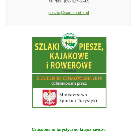
tel./fax. (89) 527-36-65
poczta@warmia.pttk.pl
Czasopismo turystyczno-krajoznawcze