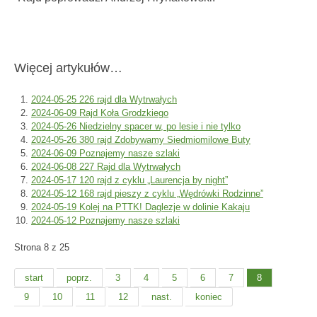
Więcej artykułów…
2024-05-25 226 rajd dla Wytrwałych
2024-06-09 Rajd Koła Grodzkiego
2024-05-26 Niedzielny spacer w, po lesie i nie tylko
2024-05-26 380 rajd Zdobywamy Siedmiomilowe Buty
2024-06-09 Poznajemy nasze szlaki
2024-06-08 227 Rajd dla Wytrwałych
2024-05-17 120 rajd z cyklu „Laurencja by night”
2024-05-12 168 rajd pieszy z cyklu „Wędrówki Rodzinne”
2024-05-19 Kolej na PTTK! Daglezje w dolinie Kakaju
2024-05-12 Poznajemy nasze szlaki
Strona 8 z 25
start
poprz.
3
4
5
6
7
8
9
10
11
12
nast.
koniec