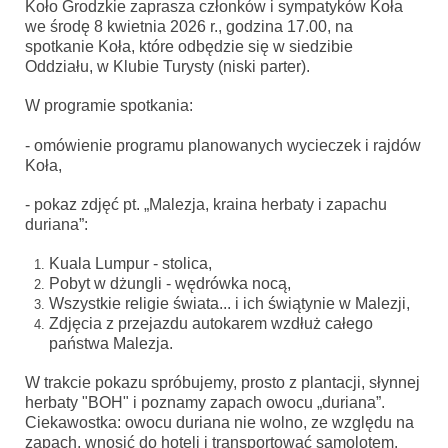
Koło Grodzkie zaprasza członków i sympatyków Koła
we środę 8 kwietnia 2026 r., godzina 17.00, na
spotkanie Koła, które odbędzie się w siedzibie
Oddziału, w Klubie Turysty (niski parter).
W programie spotkania:
- omówienie programu planowanych wycieczek i rajdów
Koła,
- pokaz zdjęć pt. „Malezja, kraina herbaty i zapachu
duriana”:
Kuala Lumpur - stolica,
Pobyt w dżungli - wędrówka nocą,
Wszystkie religie świata... i ich świątynie w Malezji,
Zdjęcia z przejazdu autokarem wzdłuż całego
państwa Malezja.
W trakcie pokazu spróbujemy, prosto z plantacji, słynnej
herbaty "BOH" i poznamy zapach owocu „duriana”.
Ciekawostka: owocu duriana nie wolno, ze względu na
zapach, wnosić do hoteli i transportować samolotem.