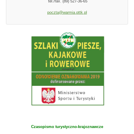
tel./fax. (89) 527-36-65
poczta@warmia.pttk.pl
Czasopismo turystyczno-krajoznawcze