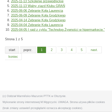
2025-11-13 Szkolenie przewodnickie
2025-11-13 Walny zjazd Klubu GRAŃ
2025-06-06 Zebranie Koła Laurencja
2025-06-09 Zebranie Koła Grodzkiego
2025-04-14 Zebranie Koła Grodzkiego
2025-04-04 Zebranie Koła Laurencja
2025-04-05 I rajd z cyklu ”Technolog Żywności w hipermarkecie.”
Strona 1 z 5
start
poprz.
1
2
3
4
5
nast.
koniec
(c) Oddział Warmińsko-Mazurski PTTK w Olsztynie.
Wykonanie strony internetowej
M.Węgrzycki
. UWAGA. Strona używa plików cookies
(brak zmiany ustawień przeglądarki oznacza akceptację cookies).