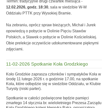
Termin: tradycyjnie drugi czwartek miesiąca -
12.02.2026, godz. 18:30
, sala w siedzibie W-M
Oddziału PTTK przy Wysokiej Bramie.
Na zebraniu, oprócz spraw bieżących, Michał i Jurek
opowiedzą o pobycie w Dolinie Pięciu Stawów
Polskich, a Sławek o pobycie w Dolinie Kościeliskiej.
Obie prelekcje oczywiście udokumentowane pięknymi
zdjęciami.
11-02-2026 Spotkanie Koła Grodzkiego
Koło Grodzkie zaprasza członków i sympatyków Koła w
środę 11 lutego 2026 r. o godzinie 17.00, na spotkanie
Koła, które odbędzie się w siedzibie Oddziału, w Klubie
Turysty (niski parter).
Spotkanie w całości poświęcone będzie pamięci
zmarłego 14 stycznia br. wieloletniego Prezesa Zarządu
Koła Grodzkiego kolegi Henryka Bąka, organizatora