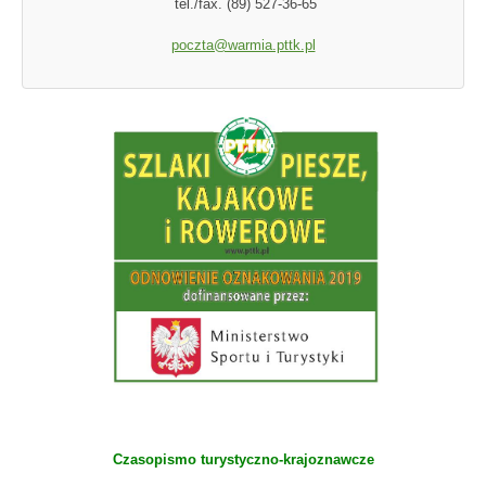
tel./fax. (89) 527-36-65
poczta@warmia.pttk.pl
Czasopismo turystyczno-krajoznawcze