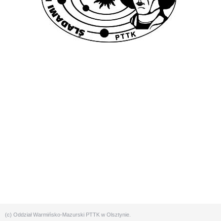
(c) Oddział Warmińsko-Mazurski PTTK w Olsztynie.