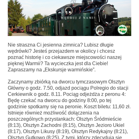
Nie straszna Ci jesienna zimnica? Lubisz długie
wędrówki? Jesteś przejazdem w okolicy i chcesz
poznać historię i co ciekawsze miejscowości naszej
pięknej Warmii? Ta wycieczka jest dla Ciebie!
Zapraszamy na „Ekskursje warmińskie”.
Zaczynamy zbiórką na dworcu tymczasowym Olsztyn
Główny o godz. 7.50, odjazd pociągu Polregio do stacji
Cerkiewnik o godz. 8.11. Pociąg odjeżdża z peronu 4:
Będę czekać na dworcu do godziny 8:00, po tej
godzinie spotkamy się na peronie. Koszt biletu: 11,60 zł.
Istnieje również możliwość dołączenia na
poszczególnych przystankach: Olsztyn Śródmieście
(8:13), Olsztyn Zachodni (8:15), Olsztyn Jezioro Ukiel
(8:17), Olsztyn Likusy (8:19), Olsztyn Redykajny (8:21),
Olsztyn Gutkowo (8:25). Z tymi, którzy zdecydują się