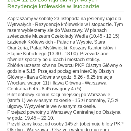
Rezydencje królewskie w listopadzie
Zapraszamy w sobotę 23 listopada na jesienny rajd dla
Wytrwałych - Rezydencje królewskie w listopadzie. Tym
razem wybierzemy się do Warszawy. W planach
zwiedzanie Muzeum Czekolady Wedla (10.45 - 12.15) i
Łazienek Królewskich - Pałac na Wyspie, Stara
Oranżeria, Pałac Myśliwiecki, Koszary Kantonistów i
Stajnie Kubickiego (13.30 - 18.00). Przewidziane
również spacery po ulicach i mostach stolicy.
Zbiórka uczestników na Dworcu PKP Olsztyn Główny o
godzinie 5.15. Przejazd pociągiem InterCity Olsztyn
Główny - Iława Główna w godz. 5.26 - 6.25 (relacja
Wrocław, wagon 11) i Iława Główna - Warszawa
Centralna 6.45 - 8.45 (wagony 4 i 5) .
Bilet dobowy komunikacji miejskiej po Warszawie
(strefa 1) we własnym zakresie - 15 zł normalny, 7,5 zł
ulgowy. Wyżywienie we własnym zakresie.
Przejazd powrotny z Warszawy Centralnej do Olsztyna
w godz. 19.45 – 22.10.
Przybliżony koszt od osoby 145 zł. (obejmuje bilety PKP
Olsztyn - Warszawa - Olsztyn i wstęp do muzeum