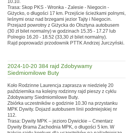
10.10.
Trasa: Skop PKS - Wronka - Zalesie - Niegocin -
Giżycko, o długości 17 km. Przejście ścieżkami polnymi,
leśnymi oraz nad brzegami jezior Tajty i Niegocin.
Przejazd powrotny z Giżycka do Olsztyna autobusem
(30 zł bilet normalny) w godzinach 15.35 - 17.27 lub
Polregio 16.20 - 18.52 (33,30 zł bilet normalny).
Rajd poprowadzi przodownik PTTK Andrzej Jurczyński.
2024-10-20 384 rajd Zdobywamy
Siedmiomilowe Buty
Koło Rodzinne Laurencja zaprasza w niedzielę 20
października na kolejny rodzinny rajd pieszy z cyklu
Zdobywamy Siedmiomilowe Buty.
Zbiórka uczestników o godzinie 10.30 na przystanku
MPK Dywity. Dojazd autobusem linii podmiejskiej nr
112.
Trasa: Dywity MPK – jezioro Dywickie – Cmentarz
Dywity Brama Zachodnia MPK, o długości 5 km.
W
trakcie rajdu konkurs dla uczestników na najładniejsze