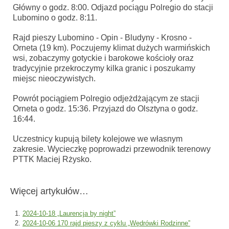
Główny o godz. 8:00. Odjazd pociągu Polregio do stacji
Lubomino o godz. 8:11.
Rajd pieszy Lubomino - Opin - Bludyny - Krosno -
Orneta (19 km). Poczujemy klimat dużych warmińskich
wsi, zobaczymy gotyckie i barokowe kościoły oraz
tradycyjnie przekroczymy kilka granic i poszukamy
miejsc nieoczywistych.
Powrót pociągiem Polregio odjeżdżającym ze stacji
Orneta o godz. 15:36. Przyjazd do Olsztyna o godz.
16:44.
Uczestnicy kupują bilety kolejowe we własnym
zakresie. Wycieczkę poprowadzi przewodnik terenowy
PTTK Maciej Rżysko.
Więcej artykułów…
2024-10-18 „Laurencja by night”
2024-10-06 170 rajd pieszy z cyklu „Wędrówki Rodzinne”