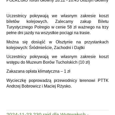
POLREGIO Toruń Główny 18:12 - 20:43 Olsztyn Główny
Uczestnicy pokrywają we własnym zakresie koszt
biletów kolejowych. Zalecamy zakup Biletu
Turystycznego Polregio w cenie 58 zł ważnego na trzy
pełne dni jazdy na wszystkie pociągi na trasie.
Można się dosiąść w Olsztynie na przystankach
kolejowych: Śródmieście, Zachodni i Dajtki
Uczestnicy pokrywają we własnym zakresie koszt
wstępu do Muzeum Borów Tucholskich (10 zł)
Zakazana opłata klimatyczna – 1 zł
Wycieczkę poprowadzą przewodnicy terenowi PTTK
Andrzej Bobrowicz i Maciej Rżysko.
2024-11-23 230 rajd dla Wytrwałych -