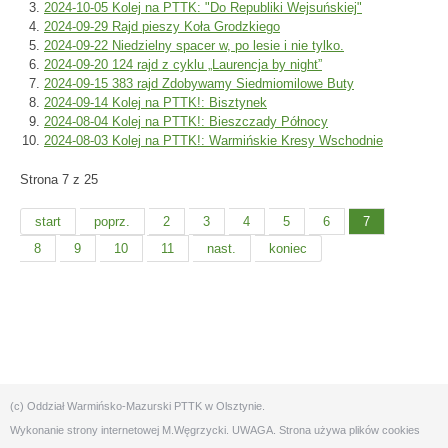
2024-10-05 Kolej na PTTK: "Do Republiki Wejsuńskiej"
2024-09-29 Rajd pieszy Koła Grodzkiego
2024-09-22 Niedzielny spacer w, po lesie i nie tylko.
2024-09-20 124 rajd z cyklu „Laurencja by night”
2024-09-15 383 rajd Zdobywamy Siedmiomilowe Buty
2024-09-14 Kolej na PTTK!: Bisztynek
2024-08-04 Kolej na PTTK!: Bieszczady Północy
2024-08-03 Kolej na PTTK!: Warmińskie Kresy Wschodnie
Strona 7 z 25
start
poprz.
2
3
4
5
6
7
8
9
10
11
nast.
koniec
(c) Oddział Warmińsko-Mazurski PTTK w Olsztynie.
Wykonanie strony internetowej
M.Węgrzycki
. UWAGA. Strona używa plików cookies