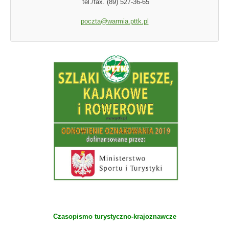
tel./fax. (89) 527-36-65
poczta@warmia.pttk.pl
Czasopismo turystyczno-krajoznawcze