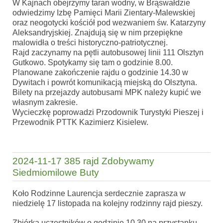
W Kajnach obejrzymy taran wodny, w Brąswałdzie
odwiedzimy Izbę Pamięci Marii Zientary-Malewskiej
oraz neogotycki kościół pod wezwaniem św. Katarzyny
Aleksandryjskiej. Znajdują się w nim przepiękne
malowidła o treści historyczno-patriotycznej.
Rajd zaczynamy na pętli autobusowej linii 111 Olsztyn
Gutkowo. Spotykamy się tam o godzinie 8.00.
Planowane zakończenie rajdu o godzinie 14.30 w
Dywitach i powrót komunikacją miejską do Olsztyna.
Bilety na przejazdy autobusami MPK należy kupić we
własnym zakresie.
Wycieczkę poprowadzi Przodownik Turystyki Pieszej i
Przewodnik PTTK Kazimierz Kisielew.
2024-11-17 385 rajd Zdobywamy
Siedmiomilowe Buty
Koło Rodzinne Laurencja serdecznie zaprasza w
niedzielę 17 listopada na kolejny rodzinny rajd pieszy.
Zbiórka uczestników o godzinie 10.30 na przystanku