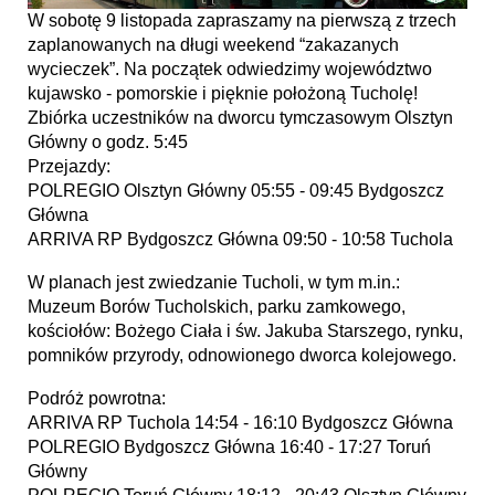
W sobotę 9 listopada zapraszamy na pierwszą z trzech
zaplanowanych na długi weekend “zakazanych
wycieczek”. Na początek odwiedzimy województwo
kujawsko - pomorskie i pięknie położoną Tucholę!
Zbiórka uczestników na dworcu tymczasowym Olsztyn
Główny o godz. 5:45
Przejazdy:
POLREGIO Olsztyn Główny 05:55 - 09:45 Bydgoszcz
Główna
ARRIVA RP Bydgoszcz Główna 09:50 - 10:58 Tuchola
W planach jest zwiedzanie Tucholi, w tym m.in.:
Muzeum Borów Tucholskich, pa
rku zamkowego, 
kościołów: Bożego Ciała i św. Jakuba Starszego, 
rynku, 
pomników przyrody, 
odnowionego dworca kolejowego.
Podróż powrotna:
ARRIVA RP Tuchola 14:54 - 16:10 Bydgoszcz Główna
POLREGIO Bydgoszcz Główna 16:40 - 17:27 Toruń
Główny