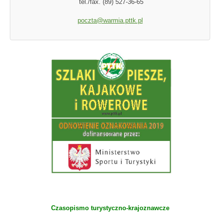
tel./fax. (89) 527-36-65
poczta@warmia.pttk.pl
Czasopismo turystyczno-krajoznawcze