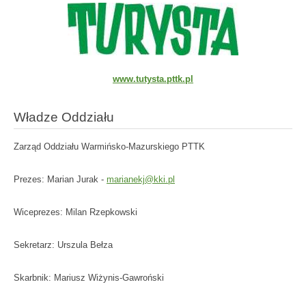
www.tutysta.pttk.pl
Władze Oddziału
Zarząd Oddziału Warmińsko-Mazurskiego PTTK
Prezes: Marian Jurak -
marianekj@kki.pl
Wiceprezes: Milan Rzepkowski
Sekretarz: Urszula Bełza
Skarbnik: Mariusz Wiżynis-Gawroński