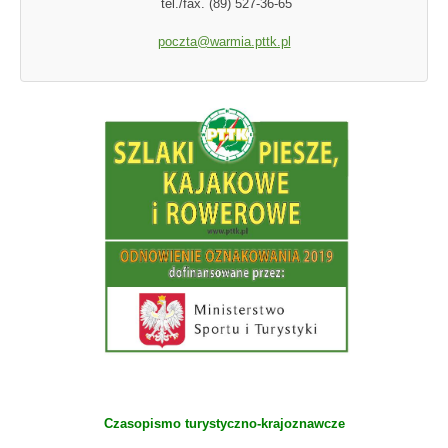
tel./fax. (89) 527-36-65
poczta@warmia.pttk.pl
Czasopismo turystyczno-krajoznawcze