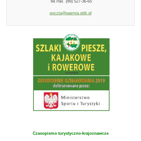
tel./fax. (89) 527-36-65
poczta@warmia.pttk.pl
Czasopismo turystyczno-krajoznawcze