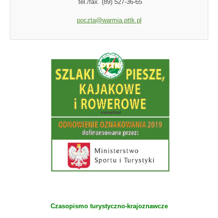
tel./fax. (89) 527-36-65
poczta@warmia.pttk.pl
Czasopismo turystyczno-krajoznawcze