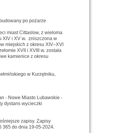
 wybudowany po pożarze
ci miast Cittaslow, z wieloma
u XIV i XV w. zniszczona w
ów miejskich z okresu XIV–XVI
łomie XVII i XVIII w. została
owe kamienice z okresu
ełmińskiego w Kurzętniku,
ian - Nowe Miasto Lubawskie -
ity dystans wycieczki
śniejsze zapisy. Zapisy
6 365 do dnia 19-05-2024.