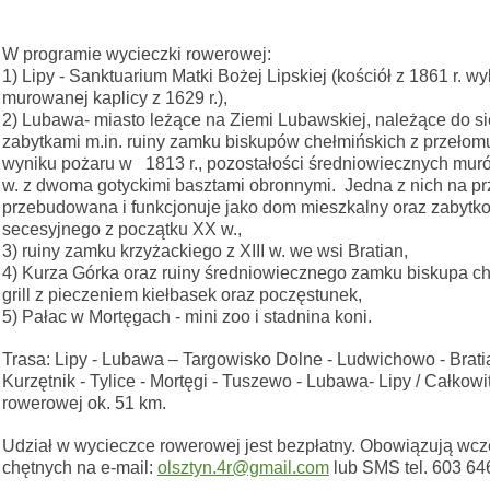
W programie wycieczki rowerowej:
1) Lipy - Sanktuarium Matki Bożej Lipskiej (kościół z 1861 r.
murowanej kaplicy z 1629 r.),
2) Lubawa- miasto leżące na Ziemi Lubawskiej, należące do sie
zabytkami m.in. ruiny zamku biskupów chełmińskich z przełom
wyniku pożaru w 1813 r., pozostałości średniowiecznych mur
w. z dwoma gotyckimi basztami obronnymi. Jedna z nich na prze
przebudowana i funkcjonuje jako dom mieszkalny oraz zabytk
secesyjnego z początku XX w.,
3) ruiny zamku krzyżackiego z XIII w. we wsi Bratian,
4) Kurza Górka oraz ruiny średniowiecznego zamku biskupa ch
grill z pieczeniem kiełbasek oraz poczęstunek,
5) Pałac w Mortęgach - mini zoo i stadnina koni.
Trasa: Lipy - Lubawa – Targowisko Dolne - Ludwichowo - Brat
Kurzętnik - Tylice - Mortęgi - Tuszewo - Lubawa- Lipy / Całkow
rowerowej ok. 51 km.
Udział w wycieczce rowerowej jest bezpłatny. Obowiązują wcze
chętnych na e-mail:
olsztyn.4r@gmail.com
lub SMS tel. 603 64