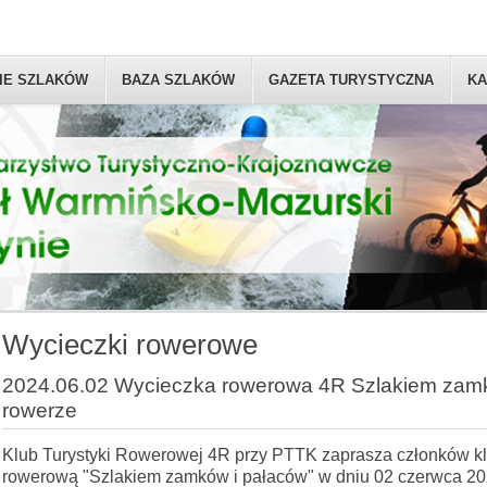
IE SZLAKÓW
BAZA SZLAKÓW
GAZETA TURYSTYCZNA
KA
Wycieczki rowerowe
2024.06.02 Wycieczka rowerowa 4R Szlakiem zamk
rowerze
Klub Turystyki Rowerowej 4R przy PTTK zaprasza członków k
rowerową "Szlakiem zamków i pałaców" w dniu 02 czerwca 2024