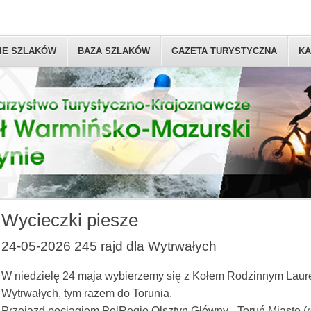
IE SZLAKÓW
BAZA SZLAKÓW
GAZETA TURYSTYCZNA
KA
Wycieczki piesze
24-05-2026 245 rajd dla Wytrwałych
W niedzielę 24 maja wybierzemy się z Kołem Rodzinnym Lauren
Wytrwałych, tym razem do Torunia.
Przejazd pociągiem PolRegio Olsztyn Główny - Toruń Miasto (