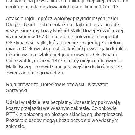
Dajtkach, na przystanku komunikacji miejskiej. Powrót do
centrum miasta możliwy autobusami linii nr 107 i 113.
Atrakcją rajdu, oprócz walorów przyrodniczych jezior
Długie i Ukiel, jest cmentarz na Dajtkach oraz przede
wszystkim zabytkowy Kościół Matki Bożej Różańcowej,
wzniesiony w 1878 r. na terenie położonej nieopodal
Olsztyna wsi Dajtki, która obecnie jest jedną z dzielnic
miasta. Ciekawostką jest, że kościół powstał jako kaplica
różańcowa na szlaku pielgrzymkowym z Olsztyna do
Gietrzwałdu, gdzie w 1877 r. miały miejsce objawienia
Matki Bożej. Przewidziane jest wejście do kościoła, ze
zwiedzaniem jego wnętrza.
Rajd prowadzą: Bolesław Piotrowski i Krzysztof
Sarzyński
Udział w rajdzie jest bezpłatny. Uczestnicy pokrywają
koszty przejazdu we własnym zakresie. Członkowie
PTTK z opłaconą na bieżąco składką są ubezpieczeni.
Pozostałe osoby mogą ubezpieczyć się we własnym
zakresie.