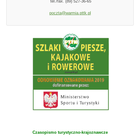
tel./fax. (89) 527-36-65
poczta@warmia.pttk.pl
Czasopismo turystyczno-krajoznawcze