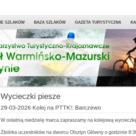
IE SZLAKÓW
BAZA SZLAKÓW
GAZETA TURYSTYCZNA
KA
Wycieczki piesze
29-03-2026 Kolej na PTTK!: Barczewo
W ostatnią niedzielę marca zapraszamy na kolejową wycieczk
Zbiórka uczestników na dworcu Olsztyn Główny o godzinie 8:3