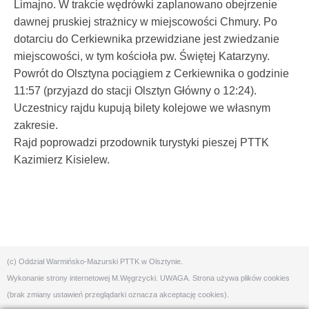
Limajno. W trakcie wędrówki zaplanowano obejrzenie
dawnej pruskiej strażnicy w miejscowości Chmury. Po
dotarciu do Cerkiewnika przewidziane jest zwiedzanie
miejscowości, w tym kościoła pw. Świętej Katarzyny.
Powrót do Olsztyna pociągiem z Cerkiewnika o godzinie
11:57 (przyjazd do stacji Olsztyn Główny o 12:24).
Uczestnicy rajdu kupują bilety kolejowe we własnym
zakresie.
Rajd poprowadzi przodownik turystyki pieszej PTTK
Kazimierz Kisielew.
(c) Oddział Warmińsko-Mazurski PTTK w Olsztynie.
Wykonanie strony internetowej
M.Węgrzycki
. UWAGA. Strona używa plików cookies
(brak zmiany ustawień przeglądarki oznacza akceptację cookies).