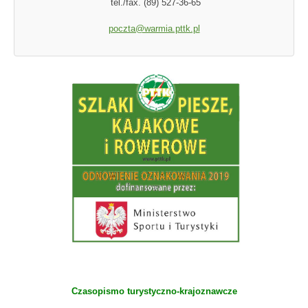
tel./fax. (89) 527-36-65
poczta@warmia.pttk.pl
Czasopismo turystyczno-krajoznawcze