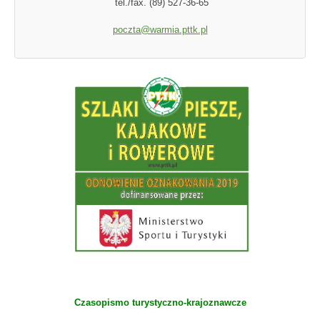
tel./fax. (89) 527-36-65
poczta@warmia.pttk.pl
Czasopismo turystyczno-krajoznawcze