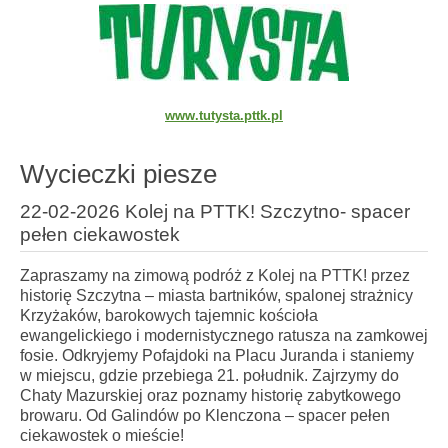
www.tutysta.pttk.pl
Wycieczki piesze
22-02-2026 Kolej na PTTK! Szczytno- spacer
pełen ciekawostek
Zapraszamy na zimową podróż z Kolej na PTTK! przez
historię Szczytna – miasta bartników, spalonej strażnicy
Krzyżaków, barokowych tajemnic kościoła
ewangelickiego i modernistycznego ratusza na zamkowej
fosie. Odkryjemy Pofajdoki na Placu Juranda i staniemy
w miejscu, gdzie przebiega 21. południk. Zajrzymy do
Chaty Mazurskiej oraz poznamy historię zabytkowego
browaru. Od Galindów po Klenczona – spacer pełen
ciekawostek o mieście!