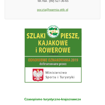
tel./fax. (89) 527-36-65
poczta@warmia.pttk.pl
Czasopismo turystyczno-krajoznawcze