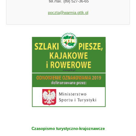
tel./fax. (89) 527-36-65
poczta@warmia.pttk.pl
Czasopismo turystyczno-krajoznawcze