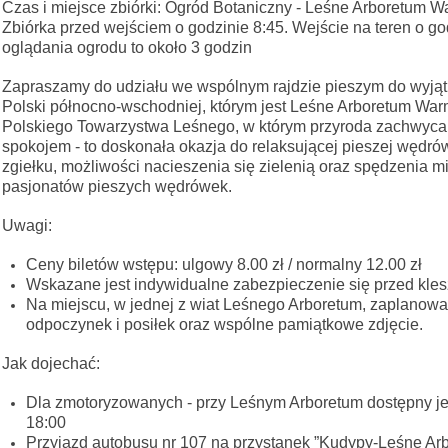
Czas i miejsce zbiórki: Ogród Botaniczny - Leśne Arboretum W
Zbiórka przed wejściem o godzinie 8:45. Wejście na teren o g
oglądania ogrodu to około 3 godzin
Zapraszamy do udziału we wspólnym rajdzie pieszym do wyjąt
Polski północno-wschodniej, którym jest Leśne Arboretum War
Polskiego Towarzystwa Leśnego, w którym przyroda zachwyca 
spokojem - to doskonała okazja do relaksującej pieszej wędrów
zgiełku, możliwości nacieszenia się zielenią oraz spędzenia m
pasjonatów pieszych wędrówek.
Uwagi:
Ceny biletów wstępu: ulgowy 8.00 zł / normalny 12.00 zł
Wskazane jest indywidualne zabezpieczenie się przed kle
Na miejscu, w jednej z wiat Leśnego Arboretum, zaplanowa
odpoczynek i posiłek oraz wspólne pamiątkowe zdjęcie.
Jak dojechać:
Dla zmotoryzowanych - przy Leśnym Arboretum dostępny je
18:00
Przyjazd autobusu nr 107 na przystanek ”Kudypy-Leśne Arb