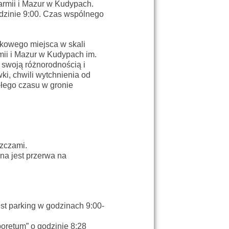
armii i Mazur w Kudypach.
odzinie 9:00. Czas wspólnego
kowego miejsca w skali
mii i Mazur w Kudypach im.
swoją różnorodnością i
ki, chwili wytchnienia od
iłego czasu w gronie
szczami.
na jest przerwa na
st parking w godzinach 9:00-
oretum” o godzinie 8:28