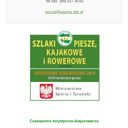
tel./fax. (89) 527-36-65
poczta@warmia.pttk.pl
Czasopismo turystyczno-krajoznawcze