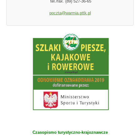
tel./fax. (89) 527-36-65
poczta@warmia.pttk.pl
Czasopismo turystyczno-krajoznawcze