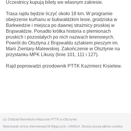
Uczestnicy kupują bilety we własnym zakresie.
Trasa rajdu będzie liczyć około 18 km. W programie
obejrzenie kurhanu w bukwałdzkim lesie, grodziska w
Barkwedzie i miejsca po dawnej strażnicy pruskiej w
Brąswałdzie. Ponadto krótka historia o plemionach
pruskich i pozostałych po nich nazwach terenowych.
Powrót do Olsztyna z Brąswałdu szlakiem pieszym im.
Marii Zientary-Malewskiej. Zakończenie w Olsztynie na
przystanku MPK Likusy (linie 101, 111 i 127).
Rajd poprowadzi przodownik PTTK Kazimierz Kisielew.
(c) Oddział Warmińsko-Mazurski PTTK w Olsztynie.
Wykonanie strony internetowej
M.Węgrzycki
. UWAGA. Strona używa plików cookies