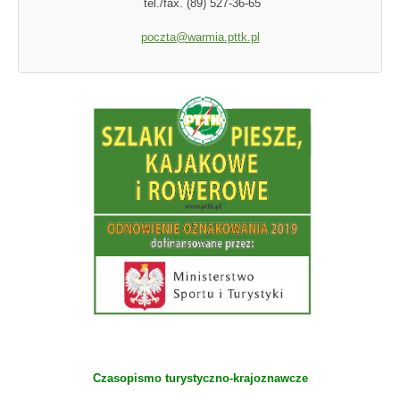
tel./fax. (89) 527-36-65
poczta@warmia.pttk.pl
Czasopismo turystyczno-krajoznawcze