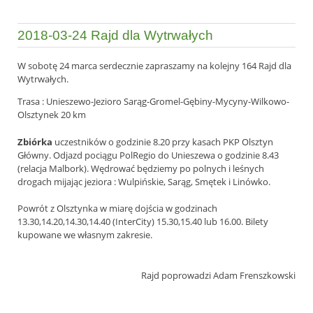
2018-03-24 Rajd dla Wytrwałych
W sobotę 24 marca serdecznie zapraszamy na kolejny 164 Rajd dla
Wytrwałych.
Trasa : Unieszewo-Jezioro Sarąg-Gromel-Gębiny-Mycyny-
Wilkowo-
Olsztynek 20 km
Zbiórka
uczestników o godzinie 8.20 przy kasach PKP Olsztyn
Główny. Odjazd pociągu PolRegio do Unieszewa o godzinie 8.43
(relacja Malbork). Wędrować będziemy po polnych i leśnych
drogach mijając jeziora : Wulpińskie, Sarąg, Smętek i Linówko.
Powrót z Olsztynka w miarę dojścia w godzinach
13.30,14.20,14.30,14.40 (InterCity) 15.30,15.40 lub 16.00. Bilety
kupowane we własnym zakresie.
Rajd poprowadzi Adam Frenszkowski