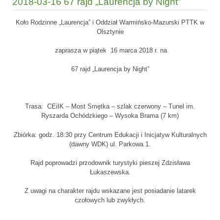
2018-03-16 67 rajd „Laurencja by Night”
Koło Rodzinne „Laurencja” i Oddział Warmińsko-Mazurski PTTK w
Olsztynie
zaprasza w piątek 16 marca 2018 r. na
67 rajd „Laurencja by Night”
Trasa: CEiIK – Most Smętka – szlak czerwony – Tunel im.
Ryszarda Ochódzkiego – Wysoka Brama (7 km)
Zbiórka: godz. 18:30 przy Centrum Edukacji i Inicjatyw Kulturalnych
(dawny WDK) ul. Parkowa 1.
Rajd poprowadzi przodownik turystyki pieszej Zdzisława
Łukaszewska.
Z uwagi na charakter rajdu wskazane jest posiadanie latarek
czołowych lub zwykłych.