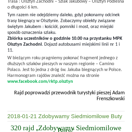
Trasa : Olsztyn Zachodni – Szlak Jakubowy – Olsztyn Podleśna
o długości 6 km.
Tym razem nie odejdziemy daleko, gdyż pokonamy odcinek
trasy biegnący w Olsztynie. Zobaczymy obiekty związane
świętym Jakubem : kościół, pomniki i most, oraz miejski
sposób oznaczenia szlaku.
Zbiórka uczestników o godzinie 10.00 na przystanku MPK
Olsztyn Zachodni
. Dojazd autobusami miejskimi linii nr 1 i
11.
W bieżącym roku pragniemy pokonać fragment jednego z
dłuższych szlaków pieszych w naszym regionie – Camino
Polaco. Jest to jedna z dróg św. Jakuba biegnących w Polsce.
Harmonogram rajdów znaleźć można na stronie
www.facebook.com/rktp.olsztyn
Rajd poprowadzi przewodnik turystyki pieszej Adam
Frenszkowski
2018-01-21 Zdobywamy Siedmiomilowe Buty
„
320 rajd
Zdobywamy Siedmiomilowe
Buty”