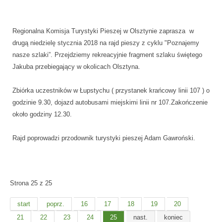
Regionalna Komisja Turystyki Pieszej w Olsztynie zaprasza w
drugą niedzielę stycznia 2018 na rajd pieszy z cyklu "Poznajemy
nasze szlaki”. Przejdziemy rekreacyjnie fragment szlaku świętego
Jakuba przebiegający w okolicach Olsztyna.
Zbiórka uczestników w Łupstychu ( przystanek krańcowy linii 107 ) o
godzinie 9.30, dojazd autobusami miejskimi linii nr 107.Zakończenie
około godziny 12.30.
Rajd poprowadzi przodownik turystyki pieszej Adam Gawroński.
Strona 25 z 25
start
poprz.
16
17
18
19
20
21
22
23
24
25
nast.
koniec