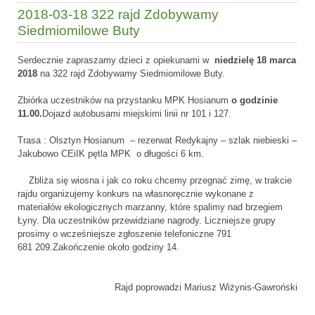
2018-03-18 322 rajd Zdobywamy
Siedmiomilowe Buty
Serdecznie zapraszamy dzieci z opiekunami w
niedzielę 18 marca
2018
na 322 rajd Zdobywamy Siedmiomilowe Buty.
Zbiórka uczestników na przystanku MPK Hosianum
o godzinie
11.00.
Dojazd autobusami miejskimi linii nr 101 i 127.
Trasa : Olsztyn Hosianum – rezerwat Redykajny – szlak niebieski –
Jakubowo CEiIK pętla MPK o długości 6 km.
Zbliża się wiosna i jak co roku chcemy przegnać zimę, w trakcie
rajdu organizujemy konkurs na własnoręcznie wykonane z
materiałów ekologicznych marzanny, które spalimy nad brzegiem
Łyny. Dla uczestników przewidziane nagrody. Liczniejsze grupy
prosimy o wcześniejsze zgłoszenie telefoniczne 791
681 209.Zakończenie około godziny 14.
Rajd poprowadzi Mariusz Wiżynis-Gawroński