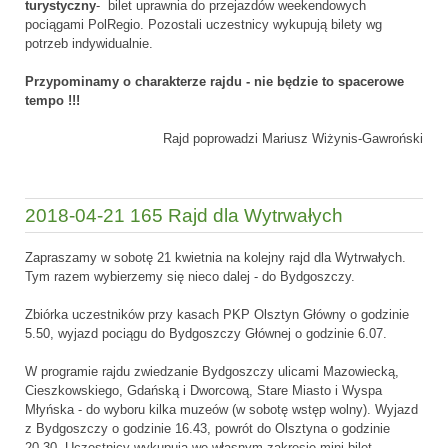
turystyczny
- bilet uprawnia do przejazdów weekendowych
pociągami PolRegio. Pozostali uczestnicy wykupują bilety wg
potrzeb indywidualnie.
Przypominamy o charakterze rajdu - nie będzie to spacerowe
tempo !!!
Rajd poprowadzi Mariusz Wiżynis-Gawroński
2018-04-21 165 Rajd dla Wytrwałych
Zapraszamy w sobotę 21 kwietnia na kolejny rajd dla Wytrwałych.
Tym razem wybierzemy się nieco dalej - do Bydgoszczy.
Zbiórka uczestników przy kasach PKP Olsztyn Główny o godzinie
5.50, wyjazd pociągu do Bydgoszczy Głównej o godzinie 6.07.
W programie rajdu zwiedzanie Bydgoszczy ulicami Mazowiecką,
Cieszkowskiego, Gdańską i Dworcową, Stare Miasto i Wyspa
Młyńska - do wyboru kilka muzeów (w sobotę wstęp wolny). Wyjazd
z Bydgoszczy o godzinie 16.43, powrót do Olsztyna o godzinie
20.30. Uczestnicy wykupują we własnym zakresie mini bilet