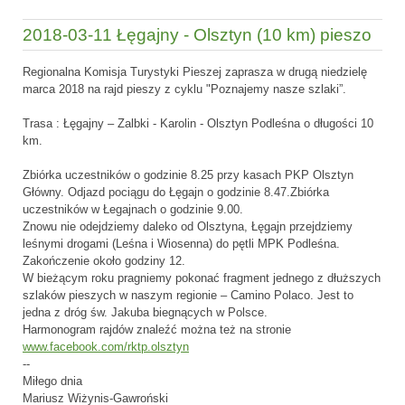
2018-03-11 Łęgajny - Olsztyn (10 km) pieszo
Regionalna Komisja Turystyki Pieszej zaprasza w drugą niedzielę
marca 2018 na rajd pieszy z cyklu "Poznajemy nasze szlaki”.
Trasa : Łęgajny – Zalbki - Karolin - Olsztyn Podleśna o długości 10
km.
Zbiórka uczestników o godzinie 8.25 przy kasach PKP Olsztyn
Główny. Odjazd pociągu do Łęgajn o godzinie 8.47.Zbiórka
uczestników w Łegajnach o godzinie 9.00.
Znowu nie odejdziemy daleko od Olsztyna, Łęgajn przejdziemy
leśnymi drogami (Leśna i Wiosenna) do pętli MPK Podleśna.
Zakończenie około godziny 12.
W bieżącym roku pragniemy pokonać fragment jednego z dłuższych
szlaków pieszych w naszym regionie – Camino Polaco. Jest to
jedna z dróg św. Jakuba biegnących w Polsce.
Harmonogram rajdów znaleźć można też na stronie
www.facebook.com/rktp.olsztyn
--
Miłego dnia
Mariusz Wiżynis-Gawroński