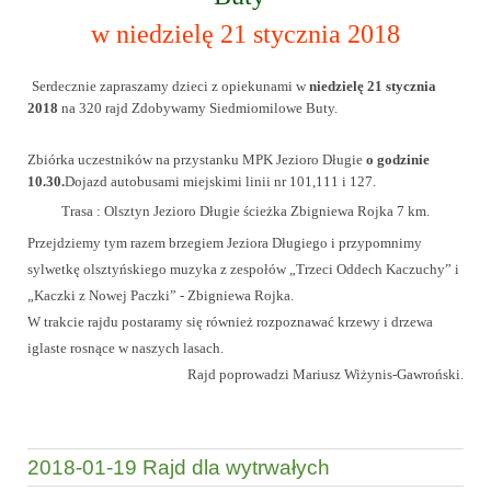
w niedzielę 21 stycznia 2018
Serdecznie zapraszamy dzieci z opiekunami w
niedzielę
21 stycznia
2018
na 320 rajd Zdobywamy Siedmiomilowe Buty.
Zbiórka uczestników na przystanku MPK Jezioro Długie
o godzinie
10.30.
Dojazd autobusami miejskimi linii nr 101,111 i 127.
Trasa : Olsztyn Jezioro Długie ścieżka Zbigniewa Rojka 7 km.
Przejdziemy tym razem brzegiem Jeziora Długiego i przypomnimy
sylwetkę olsztyńskiego muzyka z zespołów „Trzeci Oddech Kaczuchy” i
„Kaczki z Nowej Paczki” - Zbigniewa Rojka.
W trakcie rajdu postaramy się również rozpoznawać krzewy i drzewa
iglaste rosnące w naszych lasach.
Rajd poprowadzi Mariusz Wiżynis-Gawroński.
2018-01-19 Rajd dla wytrwałych