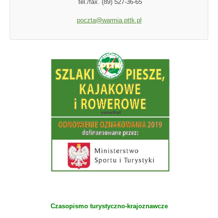
tel./fax. (89) 527-36-65
poczta@warmia.pttk.pl
Czasopismo turystyczno-krajoznawcze