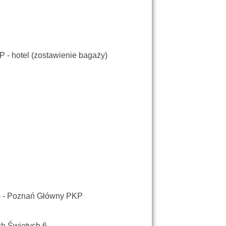
 - hotel (zostawienie bagaży)
ży) - Poznań Główny PKP
ch Świętych 6.