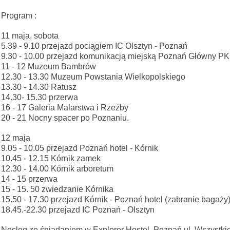
Program :
11 maja, sobota
5.39 - 9.10 przejazd pociągiem IC Olsztyn - Poznań
9.30 - 10.00 przejazd komunikacją miejską Poznań Główny PKP
11 - 12 Muzeum Bambrów
12.30 - 13.30 Muzeum Powstania Wielkopolskiego
13.30 - 14.30 Ratusz
14.30- 15.30 przerwa
16 - 17 Galeria Malarstwa i Rzeźby
20 - 21 Nocny spacer po Poznaniu.
12 maja
9.05 - 10.05 przejazd Poznań hotel - Kórnik
10.45 - 12.15 Kórnik zamek
12.30 - 14.00 Kórnik arboretum
14 - 15 przerwa
15 - 15. 50 zwiedzanie Kórnika
15.50 - 17.30 przejazd Kórnik - Poznań hotel (zabranie baga
18.45.-22.30 przejazd IC Poznań - Olsztyn
Nocleg ze śniadaniem w Explorer Hostel, Poznań ul. Wszystki