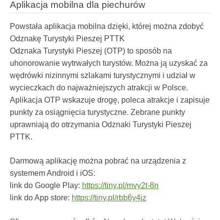
Aplikacja mobilna dla piechurów
Powstała aplikacja mobilna dzięki, której można zdobyć
Odznakę Turystyki Pieszej PTTK
Odznaka Turystyki Pieszej (OTP) to sposób na
uhonorowanie wytrwałych turystów. Można ją uzyskać za
wędrówki nizinnymi szlakami turystycznymi i udział w
wycieczkach do najważniejszych atrakcji w Polsce.
Aplikacja OTP wskazuje drogę, poleca atrakcje i zapisuje
punkty za osiągnięcia turystyczne. Zebrane punkty
uprawniają do otrzymania Odznaki Turystyki Pieszej
PTTK.
Darmową aplikację można pobrać na urządzenia z
systemem Android i iOS:
link do Google Play:
https://tiny.pl/mvy2t-8n
link do App store:
https://tiny.pl/rbb6y4jz